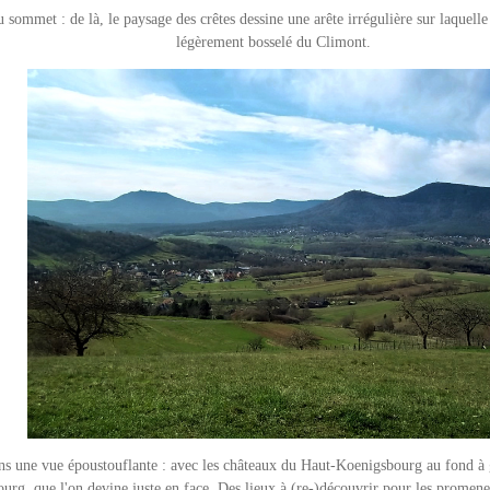
 sommet : de là, le paysage des crêtes dessine une arête irrégulière sur laquelle
légèrement bosselé du Climont.
 une vue époustouflante : avec les châteaux du Haut-Koenigsbourg au fond à g
urg, que l'on devine juste en face. Des lieux à (re-)découvrir pour les promene