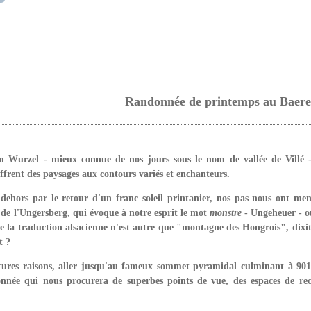
Randonnée de printemps au Baer
n Wurzel - mieux connue de nos jours sous le nom de vallée de Villé 
 offrent des paysages aux contours variés et enchanteurs.
 dehors
par le retour d'un franc soleil printanier, nos pas nous ont m
 de l'Ungersberg, qui évoque à notre esprit le mot
monstre
- Ungeheuer - 
que la traduction alsacienne n'est autre que "montagne des Hongrois", dix
t ?
cures raisons, aller jusqu'au fameux sommet pyramidal culminant à 901m
nnée qui nous procurera de superbes points de vue, des espaces de rec