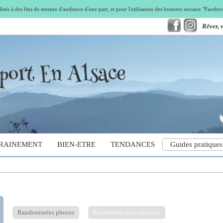
isés à des fins de mesure d'audience d'une part, et pour l'utilisation des boutons sociaux "Faceb
Rêver, 
RAINEMENT
BIEN-ETRE
TENDANCES
Guides pratiques
Randonnnées photos
Randonnée tous niveaux