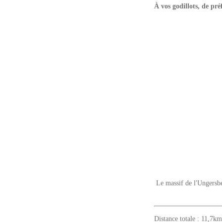
À vos godillots, de pré
Le massif de l'Ungersbe
Distance totale : 11,7k