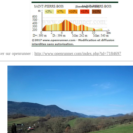
uver sur openrunner :
http://www.openrunner.com/index.php?id=7184697