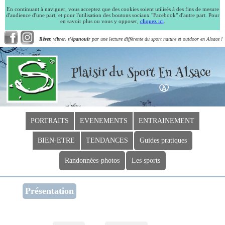
En continuant à naviguer, vous acceptez que des cookies soient utilisés à des fins de mesure
d'audience d'une part, et pour l'utilisation des boutons sociaux "Facebook" d'autre part. Pour
en savoir plus ou vous y opposer,
cliquez ici
.
Rêver, vibrer, s'épanouir
par une lecture différente du sport nature et outdoor en Alsace !
PORTRAITS
EVENEMENTS
ENTRAINEMENT
BIEN-ETRE
TENDANCES
Guides pratiques
Randonnées-photos
Les sports
Présentation