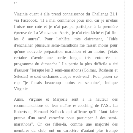
!"
Virginie quant à elle prend connaissance du Challenge 21,1
via Facebook. "Il a mal commencé pour moi car je m'étais
froissé une cote et je n'ai pas pu participer à la première
épreuve de La Wantzenau. Après, je n'ai rien lâché et j'ai fini
les 8 autres". Pour l'athlète, très clairement, "l'idée
d'enchaîner plusieurs semi-marathons me faisait moins peur
qu'une nouvelle préparation marathon et au moins, j'étais
certaine d'avoir une sortie longue très entourée au
programme du dimanche." La partie la plus difficile a été
d'assurer "lorsque les 3 semi-marathons (Colmar, Rosheim et
Sélestat) se sont enchaînés chaque week-end". Pour passer ce
cap "je faisais beaucoup moins en semaine", indique
Virginie.
Ainsi, Virginie et Marjorie sont à la hauteur des
recommandations de leur maître es-coaching de l'ASL La
Robertsau, Fernand Kolbeck qui affirme qu'il "faut faire
preuve d'un sacré caractère pour participer à des semi-
marathons". Or ces filles-là, comme une majorité des
membres du club, ont un caractère d'autant plus trempé