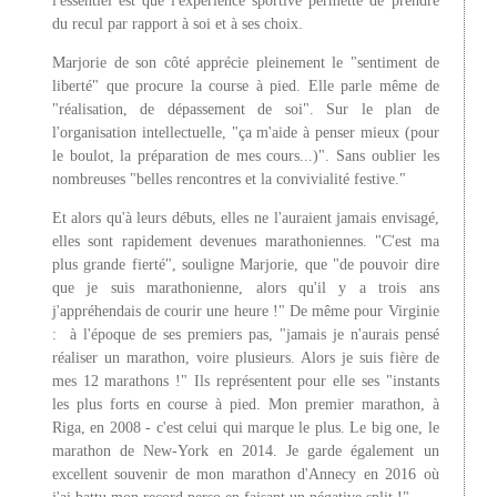
l'essentiel est que l'expérience sportive permette de prendre
du recul par rapport à soi et à ses choix.
Marjorie de son côté apprécie pleinement le "sentiment de
liberté" que procure la course à pied. Elle parle même de
"réalisation, de dépassement de soi". Sur le plan de
l'organisation intellectuelle, "ça m'aide à penser mieux (pour
le boulot, la préparation de mes cours...)". Sans oublier les
nombreuses "belles rencontres et la convivialité festive."
Et alors qu'à leurs débuts, elles ne l'auraient jamais envisagé,
elles sont rapidement devenues marathoniennes. "C'est ma
plus grande fierté", souligne Marjorie, que "de pouvoir dire
que je suis marathonienne, alors qu'il y a trois ans
j'appréhendais de courir une heure !" De même pour Virginie
: à l'époque de ses premiers pas, "jamais je n'aurais pensé
réaliser un marathon, voire plusieurs. Alors je suis fière de
mes 12 marathons !" Ils représentent pour elle ses "instants
les plus forts en course à pied. Mon premier marathon, à
Riga, en 2008 - c'est celui qui marque le plus. Le big one, le
marathon de New-York en 2014. Je garde également un
excellent souvenir de mon marathon d'Annecy en 2016 où