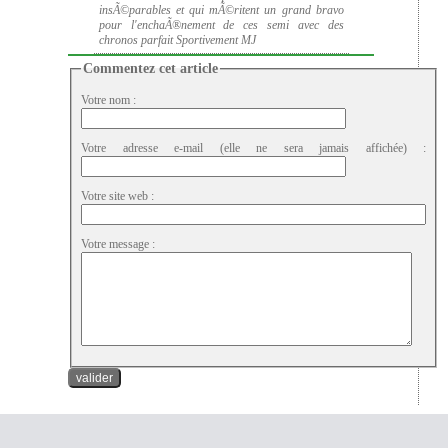
insÃ©parables et qui mÃ©ritent un grand bravo
pour l'enchaÃ®nement de ces semi avec des
chronos parfait Sportivement MJ
Commentez cet article
Votre nom :
Votre adresse e-mail (elle ne sera jamais affichée) :
Votre site web :
Votre message :