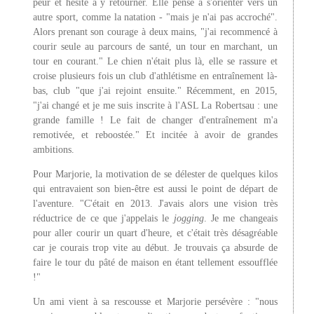
peur et hésite à y retourner. Elle pense à s'orienter vers un
autre sport, comme la natation - "mais je n'ai pas accroché".
Alors prenant son courage à deux mains, "j'ai recommencé à
courir seule au parcours de santé, un tour en marchant, un
tour en courant." Le chien n'était plus là, elle se rassure et
croise plusieurs fois un club d'athlétisme en entraînement là-
bas, club "que j'ai rejoint ensuite." Récemment, en 2015,
"j'ai changé et je me suis inscrite à l'ASL La Robertsau : une
grande famille ! Le fait de changer d'entraînement m'a
remotivée, et reboostée." Et incitée à avoir de grandes
ambitions.
Pour Marjorie, la motivation de se délester de quelques kilos
qui entravaient son bien-être est aussi le point de départ de
l'aventure. "C'était en 2013. J'avais alors une vision très
réductrice de ce que j'appelais le
jogging
. Je me changeais
pour aller courir un quart d'heure, et c'était très désagréable
car je courais trop vite au début. Je trouvais ça absurde de
faire le tour du pâté de maison en étant tellement essoufflée
!"
Un ami vient à sa rescousse et Marjorie persévère : "nous