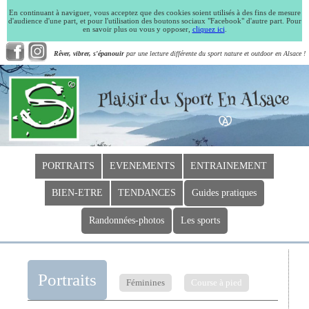
En continuant à naviguer, vous acceptez que des cookies soient utilisés à des fins de mesure
d'audience d'une part, et pour l'utilisation des boutons sociaux "Facebook" d'autre part. Pour
en savoir plus ou vous y opposer,
cliquez ici
.
Rêver, vibrer, s'épanouir
par une lecture différente du sport nature et outdoor en Alsace !
PORTRAITS
EVENEMENTS
ENTRAINEMENT
BIEN-ETRE
TENDANCES
Guides pratiques
Randonnées-photos
Les sports
Portraits
Féminines
Course à pied