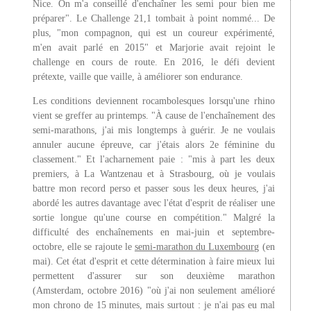
Nice. On m'a conseillé d'enchaîner les semi pour bien me
préparer". Le Challenge 21,1 tombait à point nommé... De
plus, "mon compagnon, qui est un coureur expérimenté,
m'en avait parlé en 2015" et Marjorie avait rejoint le
challenge en cours de route. En 2016, le défi devient
prétexte, vaille que vaille, à améliorer son endurance.
Les conditions deviennent rocambolesques lorsqu'une rhino
vient se greffer au printemps. "À cause de l'enchaînement des
semi-marathons, j'ai mis longtemps à guérir. Je ne voulais
annuler aucune épreuve, car j'étais alors 2e féminine du
classement." Et l'acharnement paie : "mis à part les deux
premiers, à La Wantzenau et à Strasbourg, où je voulais
battre mon record perso et passer sous les deux heures, j'ai
abordé les autres davantage avec l'état d'esprit de réaliser une
sortie longue qu'une course en compétition." Malgré la
difficulté des enchaînements en mai-juin et septembre-
octobre, elle se rajoute le
semi-marathon du Luxembourg
(en
mai). Cet état d'esprit et cette détermination à faire mieux lui
permettent d'assurer sur son deuxième marathon
(Amsterdam, octobre 2016) "où j'ai non seulement amélioré
mon chrono de 15 minutes, mais surtout : je n'ai pas eu mal