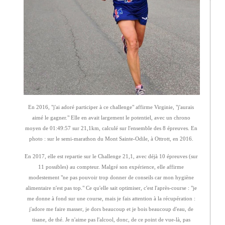
En 2016, "j'ai adoré participer à ce challenge" affirme Virginie,
"j'aurais
aimé le gagner." Elle en avait largement le potentiel, avec un chrono
moyen de 01:49:57 sur 21,1km, calculé sur l'ensemble des 8 épreuves. En
photo : sur le semi-marathon du Mont Sainte-Odile, à Ottrott, en 2016.
En 2017, elle est repartie sur le Challenge 21,1, avec déjà 10 épreuves (sur
11 possibles) au compteur. Malgré son expérience, elle affirme
modestement "ne pas pouvoir trop donner de conseils car mon hygiène
alimentaire n'est pas top." Ce qu'elle sait optimiser, c'est l'après-course : "je
me donne à fond sur une course, mais je fais attention à la récupération :
j'adore me faire masser, je dors beaucoup et je bois beaucoup d'eau, de
tisane, de thé. Je n'aime pas l'alcool, donc, de ce point de vue-là, pas