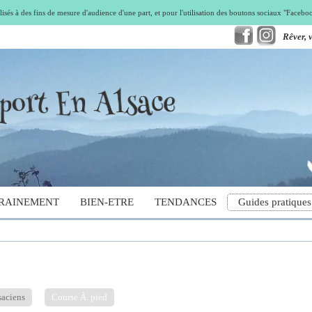
isés à des fins de mesure d'audience d'une part, et pour l'utilisation des boutons sociaux "Faceb
Rêver, 
RAINEMENT
BIEN-ETRE
TENDANCES
Guides pratiques
saciens
Course Ã pied