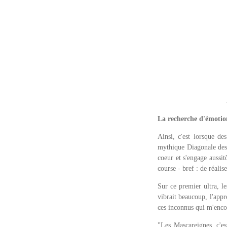
La recherche d'émotion
Ainsi, c'est lorsque de
mythique Diagonale des 
coeur et s'engage aussit
course - bref : de réali
Sur ce premier ultra, l
vibrait beaucoup, l'appré
ces inconnus qui m'enco
"Les Mascareignes, c'es