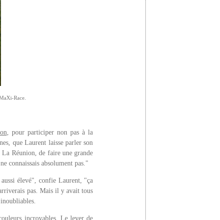
a MaXi-Race.
ion
, pour participer non pas à la
nes, que Laurent laisse parler son
s à La Réunion, de faire une grande
e ne connaissais absolument pas."
aussi élevé", confie Laurent, "ça
rriverais pas. Mais il y avait tous
inoubliables.
couleurs incroyables. Le lever de