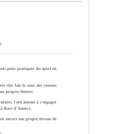
e
outs pour pratiquer du sport en
très
vite fait le tour des courses
ses propres limites.
ulaire, l'ont amené à s'engager
aXi-Race d'Annecy.
ois encore son propre niveau de