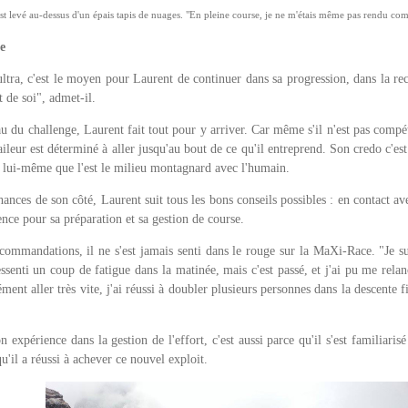
'est levé au-dessus d'un épais tapis de nuages. "En pleine course, je ne m'étais même pas rendu co
re
tra, c'est le moyen pour Laurent de continuer dans sa progression, dans la rech
 de soi", admet-il.
au du challenge, Laurent fait tout pour y arriver. Car même s'il n'est pas comp
aileur est déterminé à aller jusqu'au bout de ce qu'il entreprend. Son credo c'es
c lui-même que l'est le milieu montagnard avec l'humain.
hances de son côté, Laurent suit tous les bons conseils possibles : en contact ave
ience pour sa préparation et sa gestion de course.
ecommandations, il ne s'est jamais senti dans le rouge sur la MaXi-Race. "Je s
ressenti un coup de fatigue dans la matinée, mais c'est passé, et j'ai pu me relan
ment aller très vite, j'ai réussi à doubler plusieurs personnes dans la descente fi
n expérience dans la gestion de l'effort, c'est aussi parce qu'il s'est familiari
qu'il a réussi à achever ce nouvel exploit.