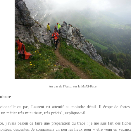
Au pas de l'Aulp, sur la MaXi-Race.
uleuse
sionnelle ou pas, Laurent est attentif au moindre détail. Il écope de fortes 
t un métier très minutieux, très précis", explique-t-il.
, j'avais besoin de faire une préparation du tracé : je me suis fait des fiches
montées, descentes. Je connaissais un peu les lieux pour y être venu en vacanc