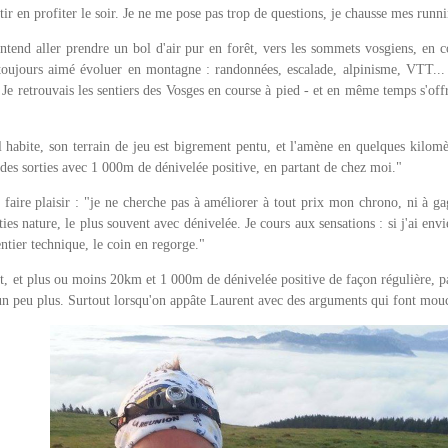
rtir en profiter le soir. Je ne me pose pas trop de questions, je chausse mes runni
ntend aller prendre un bol d'air pur en forêt, vers les sommets vosgiens, en c
 toujours aimé évoluer en montagne : randonnées, escalade, alpinisme, VTT... I
l. Je retrouvais les sentiers des Vosges en course à pied - et en même temps s'off
 habite, son terrain de jeu est bigrement pentu, et l'amène en quelques kilomè
 des sorties avec 1 000m de dénivelée positive, en partant de chez moi."
e faire plaisir : "je ne cherche pas à améliorer à tout prix mon chrono, ni à ga
ties nature, le plus souvent avec dénivelée. Je cours aux sensations : si j'ai envi
ntier technique, le coin en regorge."
, et plus ou moins 20km et 1 000m de dénivelée positive de façon régulière, pas
un peu plus. Surtout lorsqu'on appâte Laurent avec des arguments qui font mou