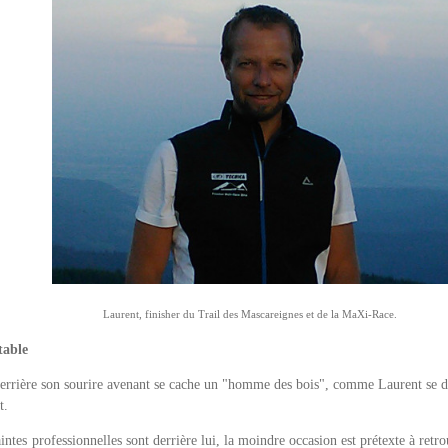
Laurent, finisher du Trail des Mascareignes et de la MaXi-Race.
table
 : derrière son sourire avenant se cache un "homme des bois", comme Laurent se
ct.
aintes professionnelles sont derrière lui, la moindre occasion est prétexte à retr