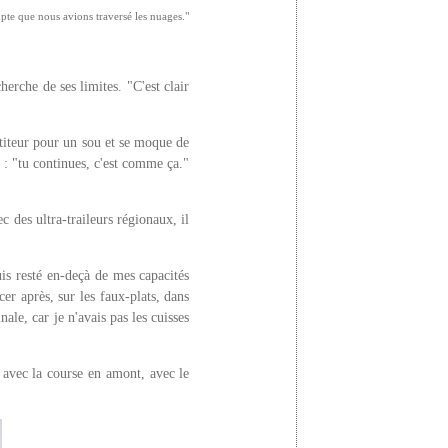
mpte que nous avions traversé les nuages."
erche de ses limites. "C'est clair
étiteur pour un sou et se moque de
t : "tu continues, c'est comme ça."
c des ultra-traileurs régionaux, il
uis resté en-deçà de mes capacités
cer après, sur les faux-plats, dans
nale, car je n'avais pas les cuisses
sé avec la course en amont, avec le