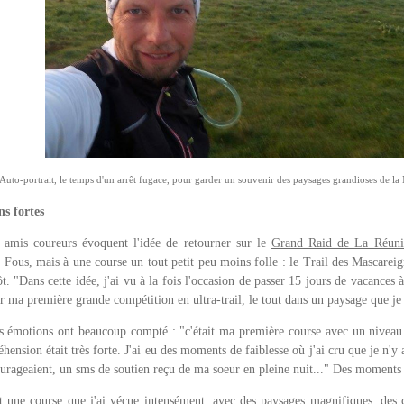
Auto-portrait, le temps d'un arrêt fugace, pour garder un souvenir des paysages grandioses de l
s fortes
s amis coureurs évoquent l'idée de retourner sur le
Grand Raid de La Réun
Fous, mais à une course un tout petit peu moins folle : le Trail des Mascareig
ôt. "Dans cette idée, j'ai vu à la fois l'occasion de passer 15 jours de vacance
ser ma première grande compétition en ultra-trail, le tout dans un paysage que j
es émotions ont beaucoup compté : "c'était ma première course avec un niveau 
hension était très forte. J'ai eu des moments de faiblesse où j'ai cru que je n'y a
urageaient, un sms de soutien reçu de ma soeur en pleine nuit..." Des moments 
t une course que j'ai vécue intensément, avec des paysages magnifiques, des 