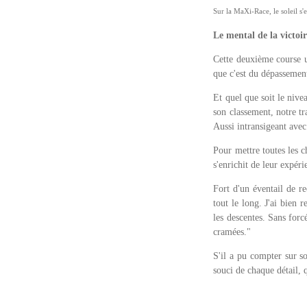
Sur la MaXi-Race, le soleil s
Le mental de la victoi
Cette deuxième course ul
que c'est du dépassement
Et quel que soit le nive
son classement, notre tr
Aussi intransigeant ave
Pour mettre toutes les c
s'enrichit de leur expér
Fort d'un éventail de r
tout le long. J'ai bien 
les descentes. Sans forcé
cramées."
S'il a pu compter sur so
souci de chaque détail, 