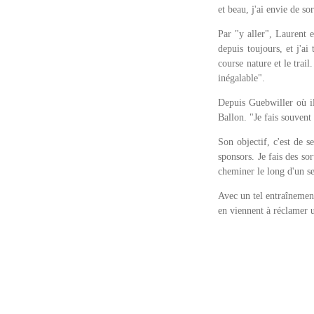
et beau, j'ai envie de so
Par "y aller", Laurent e
depuis toujours, et j'ai
course nature et le trai
inégalable".
Depuis Guebwiller où il
Ballon. "Je fais souvent
Son objectif, c'est de s
sponsors. Je fais des sor
cheminer le long d'un se
Avec un tel entraînement
en viennent à réclamer 