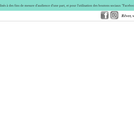
isés à des fins de mesure d'audience d'une part, et pour l'utilisation des boutons sociaux "Faceb
Rêver, 