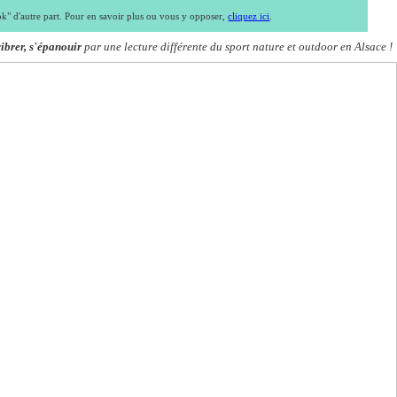
ook" d'autre part. Pour en savoir plus ou vous y opposer,
cliquez ici
.
vibrer, s'épanouir
par une lecture différente du sport nature et outdoor en Alsace !