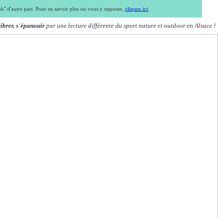
ook" d'autre part. Pour en savoir plus ou vous y opposer,
cliquez ici
.
vibrer, s'épanouir
par une lecture différente du sport nature et outdoor en Alsace !