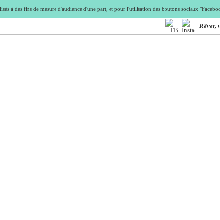
isés à des fins de mesure d'audience d'une part, et pour l'utilisation des boutons sociaux "Faceb
Rêver, 