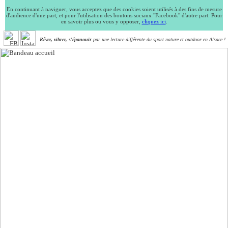
En continuant à naviguer, vous acceptez que des cookies soient utilisés à des fins de mesure
d'audience d'une part, et pour l'utilisation des boutons sociaux "Facebook" d'autre part. Pour
en savoir plus ou vous y opposer,
cliquez ici
.
Rêver, vibrer, s'épanouir
par une lecture différente du sport nature et outdoor en Alsace !